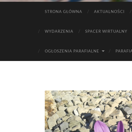
STRONA GŁÓWNA
AKTUALNOŚCI
WYDARZENIA
SPACER WIRTUALNY
OGŁOSZENIA PARAFIALNE
PARAFI