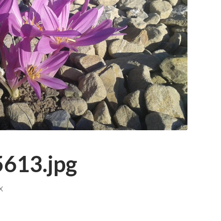
613.jpg
X