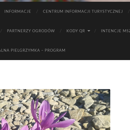
INFORMACJE
CENTRUM INFORMACJI TURYSTYCZNEJ
PARTNERZY OGRODÓW
KODY QR
INTENCJE MS
ALNA PIELGRZYMKA – PROGRAM