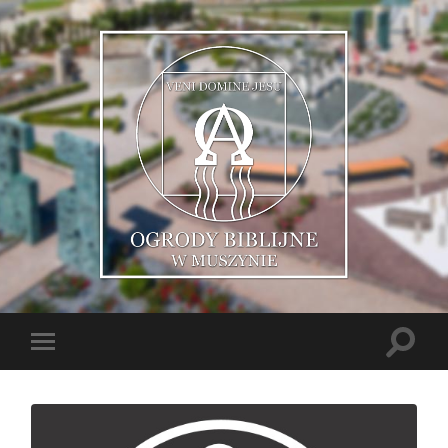
Muszyńskie
Ogrody
Biblijne
Toggle
Toggle
search
mobile
field
menu