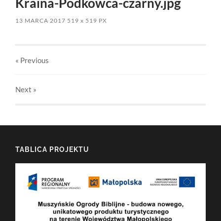
Kraina-Podkowca-czarny.jpg
13 MARCA 2017
519
x
519 PX
« Previous
Next
»
TABLICA PROJEKTU