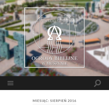
Muszyńskie
Ogrody
Biblijne
Toggle
Toggle
search
mobile
field
menu
MIESIĄC: SIERPIEŃ 2016