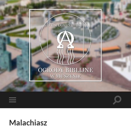
Muszyńskie
Ogrody
Biblijne
Toggle
Toggle
search
mobile
field
menu
Malachiasz