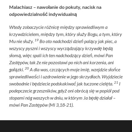
Malachiasz – nawołanie do pokuty, nacisk na
odpowiedzialność indywidualną
Wtedy zobaczycie różnicę między sprawiedliwym a
krzywdzicielem, między tym, który służy Bogu, a tym, który
19
Mu nie służy.
Bo oto nadchodzi dzień palący jak piec, a
wszyscy pyszni i wszyscy wyrządzający krzywdę będą
słomą, więc spali ich ten nadchodzący dzień, mówi Pan
Zastępów, tak że nie pozostawi po nich ani korzenia, ani
20
gałązki.
A dla was, czczących moje imię, wzejdzie słońce
sprawiedliwości i uzdrowienie w jego skrzydłach. Wyjdziecie
21
swobodnie i będziecie podskakiwać jak tuczone cielęta.
I
podepczecie grzeszników, gdyż oni obrócą się w popiół pod
stopami nóg waszych w dniu, w którym Ja będę działał –
mówi Pan Zastępów (Ml 3,18-21).