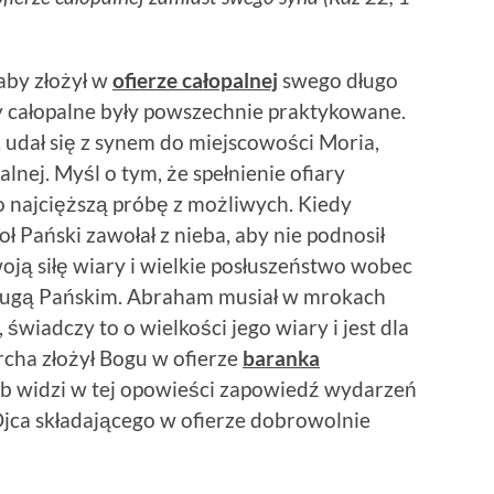
aby złożył w
ofierze całopalnej
swego długo
y całopalne były powszechnie praktykowane.
 udał się z synem do miejscowości Moria,
alnej. Myśl o tym, że spełnienie ofiary
 najcięższą próbę z możliwych. Kiedy
ł Pański zawołał z nieba, aby nie podnosił
oją siłę wiary i wielkie posłuszeństwo wobec
sługą Pańskim. Abraham musiał w mrokach
wiadczy to o wielkości jego wiary i jest dla
rcha złożył Bogu w ofierze
baranka
b widzi w tej opowieści zapowiedź wydarzeń
ca składającego w ofierze dobrowolnie