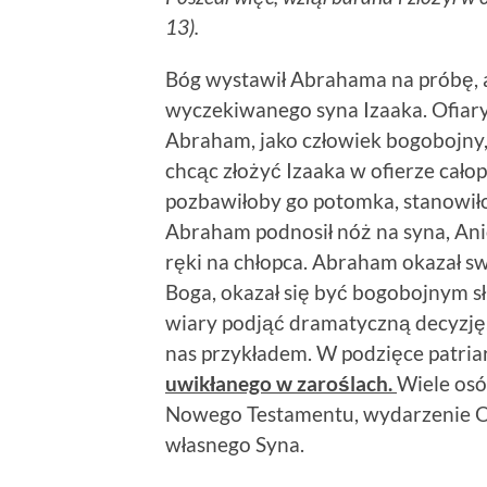
13).
Bóg wystawił Abrahama na próbę, 
wyczekiwanego syna Izaaka. Ofiar
Abraham, jako człowiek bogobojny,
chcąc złożyć Izaaka w ofierze całop
pozbawiłoby go potomka, stanowiło
Abraham podnosił nóż na syna, Anio
ręki na chłopca. Abraham okazał sw
Boga, okazał się być bogobojnym 
wiary podjąć dramatyczną decyzję, ś
nas przykładem. W podzięce patria
uwikłanego w zaroślach.
Wiele osó
Nowego Testamentu, wydarzenie Oj
własnego Syna.