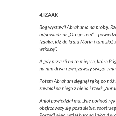
4.IZAAK
Bóg wystawił Abrahama na próbę. Rze
odpowiedział: „Oto jestem” – powiedzi
Izaaka, idź do kraju Moria i tam złóż 
wskażę”.
A gdy przyszli na to miejsce, które B
na nim drwa i związawszy swego syna 
Potem Abraham sięgnął ręką po nóż, 
zawołał na niego z nieba i rzekł: „Abr
Anioł powiedział mu: „Nie podnoś ręki
obejrzawszy się poza siebie, spostrz
Poszedł więc, wziął barana i złożył w 