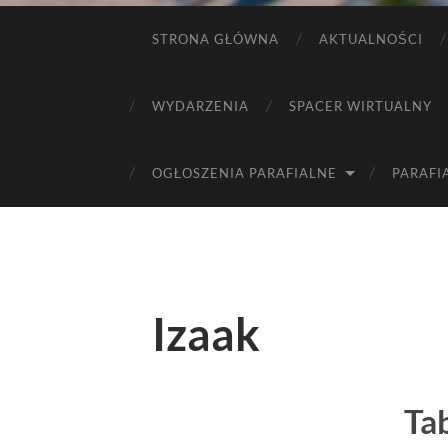
STRONA GŁÓWNA
AKTUALNOŚCI
WYDARZENIA
SPACER WIRTUALNY
OGŁOSZENIA PARAFIALNE
PARAFI
Izaak
Tab