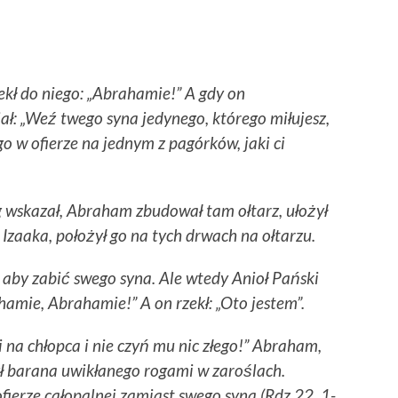
kł do niego: „Abrahamie!” A gdy on
ał: „Weź twego syna jedynego, którego miłujesz,
go w ofierze na jednym z pagórków, jaki ci
óg wskazał, Abraham zbudował tam ołtarz, ułożył
Izaaka, położył go na tych drwach na ołtarzu.
aby zabić swego syna. Ale wtedy Anioł Pański
ahamie, Abrahamie!” A on rzekł: „Oto jestem”.
 na chłopca i nie czyń mu nic złego!” Abraham,
egł barana uwikłanego rogami w zaroślach.
ofierze całopalnej zamiast swego syna (Rdz 22, 1-