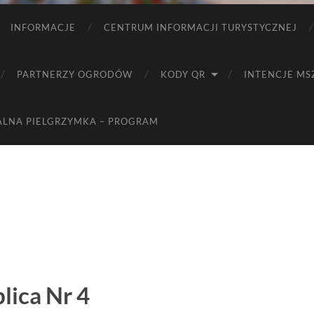
INFORMACJE
CENTRUM INFORMACJI TURYSTYCZNEJ
PARTNERZY OGRODÓW
KODY QR
INTENCJE MS
ALNA PIELGRZYMKA – PROGRAM
lica Nr 4