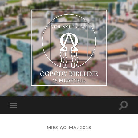
Muszyńskie
Ogrody
Biblijne
Toggle
Toggle
search
mobile
field
menu
MIESIĄC: MAJ 2018