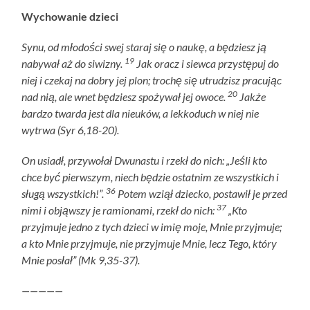
Wychowanie dzieci
Synu, od młodości swej staraj się o naukę, a będziesz ją
19
nabywał aż do siwizny.
Jak oracz i siewca przystępuj do
niej i czekaj na dobry jej plon; trochę się utrudzisz pracując
20
nad nią, ale wnet będziesz spożywał jej owoce.
Jakże
bardzo twarda jest dla nieuków, a lekkoduch w niej nie
wytrwa (Syr 6,18-20).
On usiadł, przywołał Dwunastu i rzekł do nich: „Jeśli kto
chce być pierwszym, niech będzie ostatnim ze wszystkich i
36
sługą wszystkich!”.
Potem wziął dziecko, postawił je przed
37
nimi i objąwszy je ramionami, rzekł do nich:
„Kto
przyjmuje jedno z tych dzieci w imię moje, Mnie przyjmuje;
a kto Mnie przyjmuje, nie przyjmuje Mnie, lecz Tego, który
Mnie posłał” (Mk 9,35-37).
—————