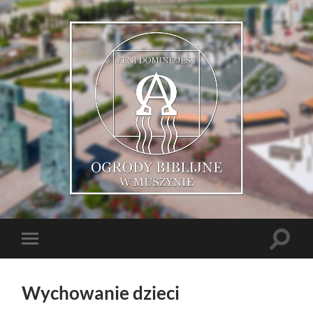
Muszyńskie
Ogrody
Biblijne
Toggle
Toggle
search
mobile
field
menu
Wychowanie dzieci