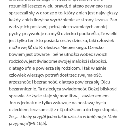
rozumieli jeszcze wielu prawd, dlatego pewnego razu
sprzeczali się w drodze o to, który z nich jest największy,
każdy z nich liczył na wyróżnienie ze strony Jezusa. Pan
widząc ich postawę, pełną niezrozumiałych ambicji i
pychy, przywołuje na myśl dziecko i podkreśla, że wielki
jest tylko ten, kto posiada cechy dziecka, taki człowiek
może wejść do Królestwa Niebieskiego. Dziecko
bowiem jest otwarte i pełne ufności wobec swoich
rodziców, jest świadome swojej małości i słabości,
dlatego ufnie powierza się rodzicom. I tak właśnie
człowiek wierzący potrafi dostrzec swą małość,
grzeszność i bezradność, dlatego powierza się Ojcu
bezgranicznie. Ta dziecięca świadomość Bożej bliskości
sprawia, że życie staje się modlitwą i zawierzeniem.
Jezus jednak nie tylko wskazuje na postawę bycia
dzieckiem, lecz sam się z nią utożsamia do tego stopnia,
że „…
kto by przyjął jedno takie dziecko w imię moje, Mnie
przyjmuje”(Mt 18,5).