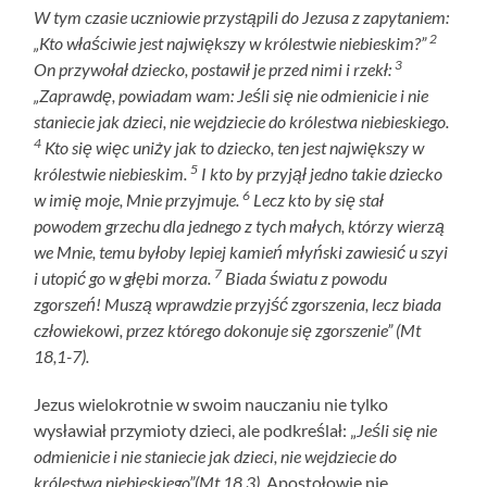
W tym czasie uczniowie przystąpili do Jezusa z zapytaniem:
2
„Kto właściwie jest największy w królestwie niebieskim?”
3
On przywołał dziecko, postawił je przed nimi i rzekł:
„Zaprawdę, powiadam wam: Jeśli się nie odmienicie i nie
staniecie jak dzieci, nie wejdziecie do królestwa niebieskiego.
4
Kto się więc uniży jak to dziecko, ten jest największy w
5
królestwie niebieskim.
I kto by przyjął jedno takie dziecko
6
w imię moje, Mnie przyjmuje.
Lecz kto by się stał
powodem grzechu dla jednego z tych małych, którzy wierzą
we Mnie, temu byłoby lepiej kamień młyński zawiesić u szyi
7
i utopić go w głębi morza.
Biada światu z powodu
zgorszeń! Muszą wprawdzie przyjść zgorszenia, lecz biada
człowiekowi, przez którego dokonuje się zgorszenie” (Mt
18,1-7).
Jezus wielokrotnie w swoim nauczaniu nie tylko
wysławiał przymioty dzieci, ale podkreślał: „
Jeśli się nie
odmienicie i nie staniecie jak dzieci, nie wejdziecie do
królestwa niebieskiego”(Mt 18,3)
. Apostołowie nie