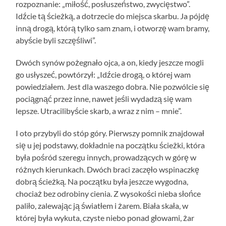
rozpoznanie: „miłość, posłuszeństwo, zwycięstwo”.
Idźcie tą ścieżką, a dotrzecie do miejsca skarbu. Ja pójdę
inną drogą, którą tylko sam znam, i otworzę wam bramy,
abyście byli szczęśliwi”.
Dwóch synów pożegnało ojca, a on, kiedy jeszcze mogli
go usłyszeć, powtórzył: „Idźcie drogą, o której wam
powiedziałem. Jest dla waszego dobra. Nie pozwólcie się
pociągnąć przez inne, nawet jeśli wydadzą się wam
lepsze. Utracilibyście skarb, a wraz z nim – mnie”.
I oto przybyli do stóp góry. Pierwszy pomnik znajdował
się u jej podstawy, dokładnie na początku ścieżki, która
była pośród szeregu innych, prowadzących w górę w
różnych kierunkach. Dwóch braci zaczęło wspinaczkę
dobrą ścieżką. Na początku była jeszcze wygodna,
chociaż bez odrobiny cienia. Z wysokości nieba słońce
paliło, zalewając ją światłem i żarem. Biała skała, w
której była wykuta, czyste niebo ponad głowami, żar