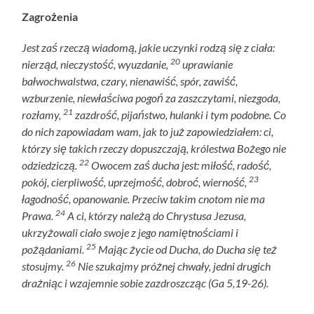
Zagrożenia
Jest zaś rzeczą wiadomą, jakie uczynki rodzą się z ciała:
20
nierząd, nieczystość, wyuzdanie,
uprawianie
bałwochwalstwa, czary, nienawiść, spór, zawiść,
wzburzenie, niewłaściwa pogoń za zaszczytami, niezgoda,
21
rozłamy,
zazdrość, pijaństwo, hulanki i tym podobne. Co
do nich zapowiadam wam, jak to już zapowiedziałem: ci,
którzy się takich rzeczy dopuszczają, królestwa Bożego nie
22
odziedziczą.
Owocem zaś ducha jest: miłość, radość,
23
pokój, cierpliwość, uprzejmość, dobroć, wierność,
łagodność, opanowanie. Przeciw takim cnotom nie ma
24
Prawa.
A ci, którzy należą do Chrystusa Jezusa,
ukrzyżowali ciało swoje z jego namiętnościami i
25
pożądaniami.
Mając życie od Ducha, do Ducha się też
26
stosujmy.
Nie szukajmy próżnej chwały, jedni drugich
drażniąc i wzajemnie sobie zazdroszcząc (Ga 5,19-26).
—————