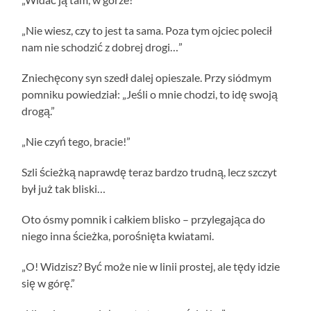
„Nie wiesz, czy to jest ta sama. Poza tym ojciec polecił
nam nie schodzić z dobrej drogi…”
Zniechęcony syn szedł dalej opieszale. Przy siódmym
pomniku powiedział: „Jeśli o mnie chodzi, to idę swoją
drogą.”
„Nie czyń tego, bracie!”
Szli ścieżką naprawdę teraz bardzo trudną, lecz szczyt
był już tak bliski…
Oto ósmy pomnik i całkiem blisko – przylegająca do
niego inna ścieżka, porośnięta kwiatami.
„O! Widzisz? Być może nie w linii prostej, ale tędy idzie
się w górę.”