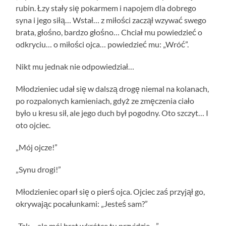
rubin. Łzy stały się pokarmem i napojem dla dobrego
syna i jego siłą… Wstał… z miłości zaczął wzywać swego
brata, głośno, bardzo głośno… Chciał mu powiedzieć o
odkryciu… o miłości ojca… powiedzieć mu: „Wróć”.
Nikt mu jednak nie odpowiedział…
Młodzieniec udał się w dalszą drogę niemal na kolanach,
po rozpalonych kamieniach, gdyż ze zmęczenia ciało
było u kresu sił, ale jego duch był pogodny. Oto szczyt… I
oto ojciec.
„Mój ojcze!”
„Synu drogi!”
Młodzieniec oparł się o pierś ojca. Ojciec zaś przyjął go,
okrywając pocałunkami: „Jesteś sam?”
„Tak… ale mój brat wkrótce tu przyjdzie…”