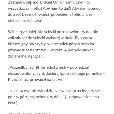
Zastanów się, mój bracie! On, on sam uczynił to
wszystko, z miłości! Aby nam to dać! Aby nam pomóc
dotrzeć bez możliwości [popełnienia] błędu i bez
niebezpieczeństwa”.
Szli jeszcze dalej. Ale ścieżki pozostawione w dolinie
zbliżały się do ścieżki wykutej w skale. Były coraz
bliższe, gdy bliższy był wierzchołek góry, a ścieżka
prowadząca na szczyt – węższa. A jak były piękne,
zacienione, nęcące!…
„Poszedłbym chętnie jedną z nich – powiedział
niezadowolony [syn], docierając do szóstego pomnika. –
Przecież też prowadzi na szczyt”.
„Nie możesz tak twierdzić. Nie widać przecież, czy się
pnie w górę, czy schodzi w dół…” [– odpowiedział mu
brat.]
„Widać ją tam, w górze!”