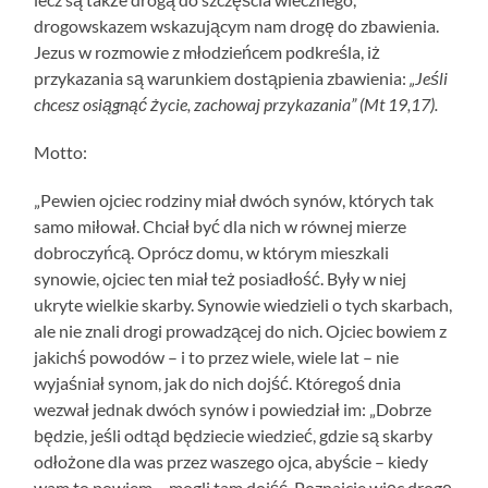
drogowskazem wskazującym nam drogę do zbawienia.
Jezus w rozmowie z młodzieńcem podkreśla, iż
przykazania są warunkiem dostąpienia zbawienia:
„Jeśli
chcesz osiągnąć życie, zachowaj przykazania” (Mt 19,17).
Motto:
„Pewien ojciec rodziny miał dwóch synów, których tak
samo miłował. Chciał być dla nich w równej mierze
dobroczyńcą. Oprócz domu, w którym mieszkali
synowie, ojciec ten miał też posiadłość. Były w niej
ukryte wielkie skarby. Synowie wiedzieli o tych skarbach,
ale nie znali drogi prowadzącej do nich. Ojciec bowiem z
jakichś powodów – i to przez wiele, wiele lat – nie
wyjaśniał synom, jak do nich dojść. Któregoś dnia
wezwał jednak dwóch synów i powiedział im: „Dobrze
będzie, jeśli odtąd będziecie wiedzieć, gdzie są skarby
odłożone dla was przez waszego ojca, abyście – kiedy
wam to powiem – mogli tam dojść. Poznajcie więc drogę