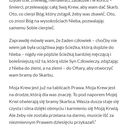
śmierci, przelewając całą Swą Krew, aby wam dać Skarb.
Oto, co cierpi Bóg, który zstąpił, żeby was zbawić. Oto,
co znosi Bóg na wysokościach Nieba, pozwalając
samemu Sobie cierpieć.
Zaprawdę mówię wam, że żaden człowiek – choćby nie
wiem jak była uciążliwa jego ścieżka, którą dojdzie do
Nieba – nigdy nie pójdzie ścieżką bardziej męczącą i
boleśniejszą niż ta, którą idzie Syn Człowieczy, zdążając
z Nieba do ziemi, a na ziemi – do Ofiary, aby otworzyć
wam bramy do Skarbu.
Moja Krew jest już na tablicach Prawa. Moja Krew jest
na drodze, którą dla was znaczę. To pod naporem Mojej
Krwi otwierają się bramy Skarbca. Wasza dusza staje się
czysta i silna dzięki obmyciu i karmieniu się Moją Krwią.
Ale żeby nie została przelana na darmo, musicie iść za
niezmiennym Prawem dziesięciu przykazań.”