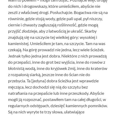
do nich i drogowskazy, które umieściłem, abyście nie
zeszli z właściwej drogi. Posłuchajcie. Bogactwa nie są na
równinie, gdzie stoją wody, gdzie pali upał, pył niszczy,
ciernie i chwasty zagłuszają roślinność, gdzie mogą
przyjść złodzieje, aby z łatwością je ukraść. Skarby
znajdują się na szczycie tej wielkiej góry: wysokiej i
kamienistej. Umieściłem je tam, na szczycie. Tam na was
czekają. Na górę prowadzi nie jedna, lecz wiele ścieżek.
Jednak tylko jedna jest dobra. Niektóre z nich prowadzą
do przepaści, inne do grot bez wyjścia, inne do rowów z
błotnistą wodą, inne do kryjówek żmij, inne do kraterów
z rozpaloną siarką, jeszcze inne do ścian nie do
przebycia. Ta [jedyna] dobra ścieżka jest wprawdzie
męcząca, lecz dochodzi się nią do szczytu bez
natrafiania na przepaście lub inne przeszkody. Abyście
mogli ją rozpoznać, postawiłem tam na całej długości, w
regularnych odstępach, dziesięć kamiennych pomników.
Są na nich wyryte te trzy słowa, ułatwiające