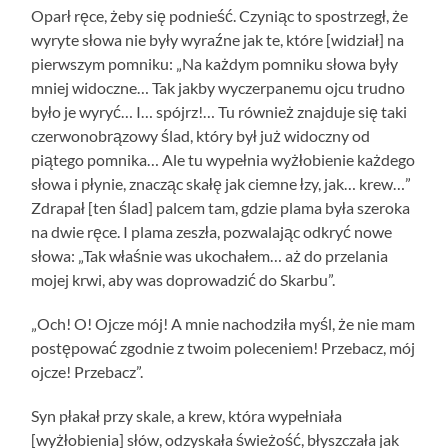
Oparł ręce, żeby się podnieść. Czyniąc to spostrzegł, że
wyryte słowa nie były wyraźne jak te, które [widział] na
pierwszym pomniku: „Na każdym pomniku słowa były
mniej widoczne… Tak jakby wyczerpanemu ojcu trudno
było je wyryć… I… spójrz!… Tu również znajduje się taki
czerwonobrązowy ślad, który był już widoczny od
piątego pomnika… Ale tu wypełnia wyżłobienie każdego
słowa i płynie, znacząc skałę jak ciemne łzy, jak… krew…”
Zdrapał [ten ślad] palcem tam, gdzie plama była szeroka
na dwie ręce. I plama zeszła, pozwalając odkryć nowe
słowa: „Tak właśnie was ukochałem… aż do przelania
mojej krwi, aby was doprowadzić do Skarbu”.
„Och! O! Ojcze mój! A mnie nachodziła myśl, że nie mam
postępować zgodnie z twoim poleceniem! Przebacz, mój
ojcze! Przebacz”.
Syn płakał przy skale, a krew, która wypełniała
[wyżłobienia] słów, odzyskała świeżość, błyszczała jak