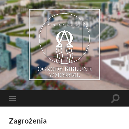
Muszyńskie
Ogrody
Biblijne
Toggle
Toggle
search
mobile
field
menu
Zagrożenia