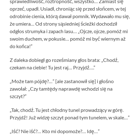
sprawiedliwość, roztropność, wszystko… Zamiast się
oprzeć, upadł. Usiadł, chroniąc się przed słońcem, w tej
odrobinie cienia, którą dawał pomnik. Wydawało mu się,
że umiera… Od strony sąsiedniej ścieżki dochodził
odgłos strumyka i zapach lasu… „Ojcze, ojcze, pomóż mi
swoim duchem, w pokusie… pomóż mi być wiernym aż
do końca!”
Z daleka dobiegł go roześmiany głos brata: „Chodź,
czekam na ciebie! Tu jest raj… Przyjdź….”
„Może tam pójdę?…” [ale zastanowił się] i głośno
zawołał: „Czy tamtędy naprawdę wchodzi się na
szczyt?”
„Tak, chodź. Tu jest chłodny tunel prowadzący w górę.
Przyjdź! Już widzę szczyt ponad tym tunelem, w skale…”
„Iść? Nie iść?… Kto mi dopomoże?… Idę…”