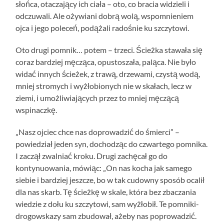
słońca, otaczający ich ciała – oto, co bracia widzieli i
odczuwali. Ale ożywiani dobrą wolą, wspomnieniem
ojca i jego poleceń, podążali radośnie ku szczytowi.
Oto drugi pomnik… potem – trzeci. Ścieżka stawała się
coraz bardziej męcząca, opustoszała, paląca. Nie było
widać innych ścieżek, z trawą, drzewami, czystą wodą,
mniej stromych i wyżłobionych nie w skałach, lecz w
ziemi, i umożliwiających przez to mniej męczącą
wspinaczkę.
„Nasz ojciec chce nas doprowadzić do śmierci” –
powiedział jeden syn, dochodząc do czwartego pomnika.
I zaczął zwalniać kroku. Drugi zachęcał go do
kontynuowania, mówiąc: „On nas kocha jak samego
siebie i bardziej jeszcze, bo w tak cudowny sposób ocalił
dla nas skarb. Tę ścieżkę w skale, która bez zbaczania
wiedzie z dołu ku szczytowi, sam wyżłobił. Te pomniki-
drogowskazy sam zbudował, ażeby nas poprowadzić.