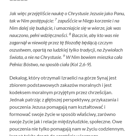
Jak więc przejęliście naukę o Chrystusie Jezusie jako Panu,
7
tak w Nim postępujcie:
zapuśćcie w Niego korzenie i na
Nim dalej się budujcie, i umacniajcie się w wierze, jak was
8
nauczono, pełni wdzięczności.
Baczcie, aby kto was nie
zagarnął w niewolę przez tę filozofię będącą czczym
oszustwem, opartą na ludzkiej tylko tradycji, na żywiołach
9
świata, a nie na Chrystusie.
W Nim bowiem mieszka cała
Pełnia: Bóstwo, na sposób ciała (Kol 2,6-9).
Dekalog, który otrzymali Izraelici na górze Synaj jest
zbiorem podstawowych zakazów moralnych i jest
kodeksem moralnym przyjętym przez chrześcijan.
Jednak patrząc z głębszej perspektywy, przykazania i
pouczenia Jezusa pomagają nam kształtować i
formować swoje życie w sposób właściwy, zarówno
swoje życie jak i relacje międzyludzkie, społeczne. Owe
pouczenia nie tylko pomagają nam w życiu codziennym,
lecz są także drogą do szczęścia wiecznego,