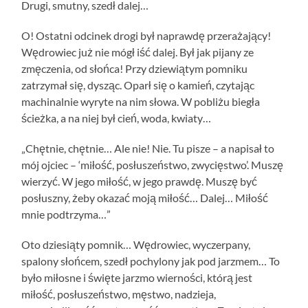
Drugi, smutny, szedł dalej…
O! Ostatni odcinek drogi był naprawdę przerażający!
Wędrowiec już nie mógł iść dalej. Był jak pijany ze
zmęczenia, od słońca! Przy dziewiątym pomniku
zatrzymał się, dysząc. Oparł się o kamień, czytając
machinalnie wyryte na nim słowa. W pobliżu biegła
ścieżka, a na niej był cień, woda, kwiaty…
„Chętnie, chętnie… Ale nie! Nie. Tu pisze – a napisał to
mój ojciec – ‘miłość, posłuszeństwo, zwycięstwo’. Muszę
wierzyć. W jego miłość, w jego prawdę. Muszę być
posłuszny, żeby okazać moją miłość… Dalej… Miłość
mnie podtrzyma…”
Oto dziesiąty pomnik… Wędrowiec, wyczerpany,
spalony słońcem, szedł pochylony jak pod jarzmem… To
było miłosne i święte jarzmo wierności, którą jest
miłość, posłuszeństwo, męstwo, nadzieja,