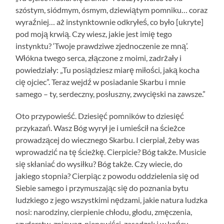
szóstym, siódmym, ósmym, dziewiątym pomniku… coraz
wyraźniej… aż instynktownie odkryłeś, co było [ukryte]
pod moją krwią. Czy wiesz, jakie jest imię tego
instynktu? ‘Twoje prawdziwe zjednoczenie ze mną’.
Włókna twego serca, złączone z moimi, zadrżały i
powiedziały: „Tu posiądziesz miarę miłości, jaką kocha
cię ojciec”. Teraz wejdź w posiadanie Skarbu i mnie
samego – ty, serdeczny, posłuszny, zwycięski na zawsze.”
Oto przypowieść. Dziesięć pomników to dziesięć
przykazań. Wasz Bóg wyrył je i umieścił na ścieżce
prowadzącej do wiecznego Skarbu. I cierpiał, żeby was
wprowadzić na tę ścieżkę. Cierpicie? Bóg także. Musicie
się skłaniać do wysiłku? Bóg także. Czy wiecie, do
jakiego stopnia? Cierpiąc z powodu oddzielenia się od
Siebie samego i przymuszając się do poznania bytu
ludzkiego z jego wszystkimi nędzami, jakie natura ludzka
nosi: narodziny, cierpienie chłodu, głodu, zmęczenia,
szyderstw, zniewag, nienawiści, zasadzek i w końcu –