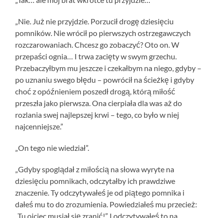
„Nie. Już nie przyjdzie. Porzucił drogę dziesięciu
pomników. Nie wrócił po pierwszych ostrzegawczych
rozczarowaniach. Chcesz go zobaczyć? Oto on. W
przepaści ognia… I trwa zacięty w swym grzechu.
Przebaczyłbym mu jeszcze i czekałbym na niego, gdyby –
po uznaniu swego błędu – powrócił na ścieżkę i gdyby
choć z opóźnieniem poszedł drogą, którą miłość
przeszła jako pierwsza. Ona cierpiała dla was aż do
rozlania swej najlepszej krwi – tego, co było w niej
najcenniejsze.”
„On tego nie wiedział”.
„Gdyby spoglądał z miłością na słowa wyryte na
dziesięciu pomnikach, odczytałby ich prawdziwe
znaczenie. Ty odczytywałeś je od piątego pomnika i
dałeś mu to do zrozumienia. Powiedziałeś mu przecież:
„Tu ojciec musiał się zranić!” I odczytywałeś to na