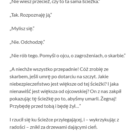
„Nie wiesz przecież, czy to ta sama ścieżka.”
„Tak. Rozpoznaję ją.”
„Mylisz się.”
„Nie. Odchodzę.”
„Nie rób tego. Pomyśl o ojcu, o zagrożeniach, o skarbie.”
„A niechże wszystko przepadnie! Cóż zrobię ze
skarbem, jeśli umrę po dotarciu na szczyt. Jakie
niebezpieczeństwo jest większe od tej ścieżki? I jaka
nienawiść jest większa od ojcowskiej? On z nas zakpił
pokazując tę ścieżkę po to, abyśmy umarli. Żegnaj!
Przybędę przed tobą i będę żył…”
I rzucił się ku ścieżce przylegającej, i – wykrzykując z
radości – znikł za drzewami dającymi cień.