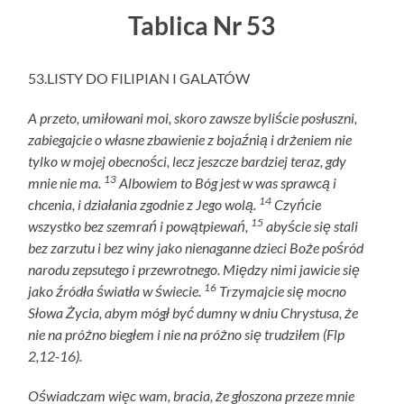
Tablica Nr 53
53.LISTY DO FILIPIAN I GALATÓW
A przeto, umiłowani moi, skoro zawsze byliście posłuszni,
zabiegajcie o własne zbawienie z bojaźnią i drżeniem nie
tylko w mojej obecności, lecz jeszcze bardziej teraz, gdy
13
mnie nie ma.
Albowiem to Bóg jest w was sprawcą i
14
chcenia, i działania zgodnie z Jego wolą.
Czyńcie
15
wszystko bez szemrań i powątpiewań,
abyście się stali
bez zarzutu i bez winy jako nienaganne dzieci Boże pośród
narodu zepsutego i przewrotnego. Między nimi jawicie się
16
jako źródła światła w świecie.
Trzymajcie się mocno
Słowa Życia, abym mógł być dumny w dniu Chrystusa, że
nie na próżno biegłem i nie na próżno się trudziłem (Flp
2,12-16).
Oświadczam więc wam, bracia, że głoszona przeze mnie