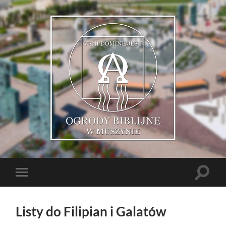
Muszyńskie
Ogrody
Biblijne
Toggle
Toggle
search
mobile
field
menu
Listy do Filipian i Galatów