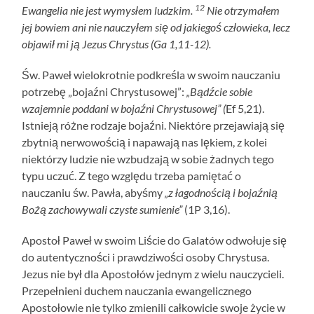
12
Ewangelia nie jest wymysłem ludzkim.
Nie otrzymałem
jej bowiem ani nie nauczyłem się od jakiegoś człowieka, lecz
objawił mi ją Jezus Chrystus (Ga 1,11-12).
Św. Paweł wielokrotnie podkreśla w swoim nauczaniu
potrzebę „bojaźni Chrystusowej”:
„Bądźcie sobie
wzajemnie poddani w bojaźni Chrystusowej” (
Ef 5,21).
Istnieją różne rodzaje bojaźni. Niektóre przejawiają się
zbytnią nerwowością i napawają nas lękiem, z kolei
niektórzy ludzie nie wzbudzają w sobie żadnych tego
typu uczuć. Z tego względu trzeba pamiętać o
nauczaniu św. Pawła, abyśmy
„z łagodnością i bojaźnią
Bożą zachowywali czyste sumienie”
(1P 3,16).
Apostoł Paweł w swoim Liście do Galatów odwołuje się
do autentyczności i prawdziwości osoby Chrystusa.
Jezus nie był dla Apostołów jednym z wielu nauczycieli.
Przepełnieni duchem nauczania ewangelicznego
Apostołowie nie tylko zmienili całkowicie swoje życie w