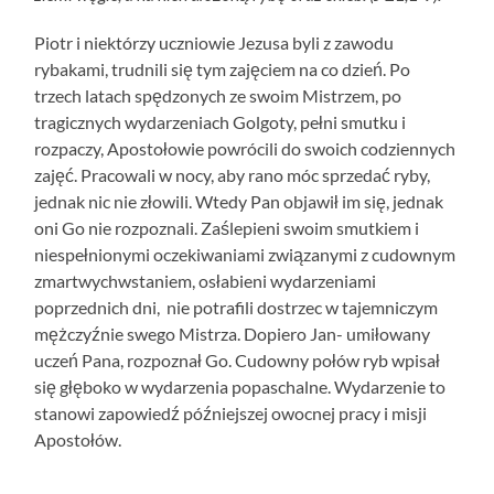
Piotr i niektórzy uczniowie Jezusa byli z zawodu
rybakami, trudnili się tym zajęciem na co dzień. Po
trzech latach spędzonych ze swoim Mistrzem, po
tragicznych wydarzeniach Golgoty, pełni smutku i
rozpaczy, Apostołowie powrócili do swoich codziennych
zajęć. Pracowali w nocy, aby rano móc sprzedać ryby,
jednak nic nie złowili. Wtedy Pan objawił im się, jednak
oni Go nie rozpoznali. Zaślepieni swoim smutkiem i
niespełnionymi oczekiwaniami związanymi z cudownym
zmartwychwstaniem, osłabieni wydarzeniami
poprzednich dni, nie potrafili dostrzec w tajemniczym
mężczyźnie swego Mistrza. Dopiero Jan- umiłowany
uczeń Pana, rozpoznał Go. Cudowny połów ryb wpisał
się głęboko w wydarzenia popaschalne. Wydarzenie to
stanowi zapowiedź późniejszej owocnej pracy i misji
Apostołów.