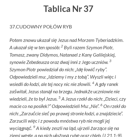
Tablica Nr 37
37.CUDOWNY POŁÓW RYB
Potem znowu ukazał się Jezus nad Morzem Tyberiadzkim.
2
A ukazał się w ten sposób:
Byli razem Szymon Piotr,
Tomasz, zwany Didymos, Natanael z Kany Galilejskiej,
3
synowie Zebedeusza oraz dwaj inni z Jego uczniów.
Szymon Piotr powiedział do nich: „Idę łowić ryby”.
Odpowiedzieli mu: „Idziemy i my z tobą”. Wyszli więc i
4
wsiedli do łodzi, ale tej nocy nic nie złowili.
A gdy ranek
zaświtał, Jezus stanął na brzegu. Jednakże uczniowie nie
5
wiedzieli, że to był Jezus.
A Jezus rzekł do nich: „Dzieci, czy
6
macie co na posiłek?” Odpowiedzieli Mu: „Nie”.
On rzekł do
nich: „Zarzućcie sieć po prawej stronie łodzi, a znajdziecie”.
Zarzucili więc i z powodu mnóstwa ryb nie mogli jej
9
wyciągnąć.
A kiedy zeszli na ląd, ujrzeli żarzące się na
ziemi węgle, a na nich ułożoną rybę oraz chleb. (J 21,1-9).