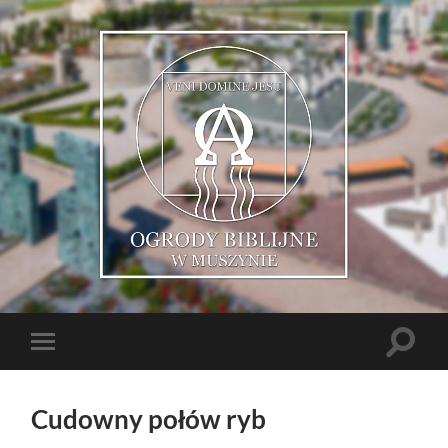
Muszyńskie
Ogrody
Biblijne
Toggle
Toggle
search
mobile
field
menu
Cudowny połów ryb