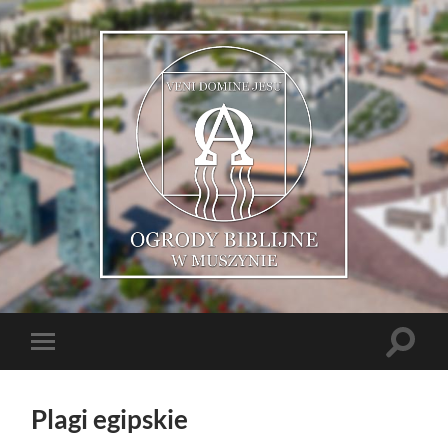
Muszyńskie
Ogrody
Biblijne
Toggle
Toggle
search
mobile
field
menu
Plagi egipskie