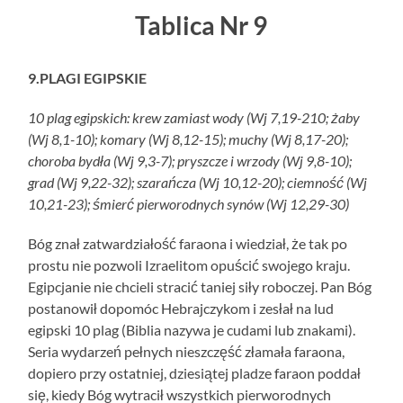
Tablica Nr 9
9.PLAGI EGIPSKIE
10 plag egipskich: krew zamiast wody (Wj 7,19-210; żaby
(Wj 8,1-10); komary (Wj 8,12-15); muchy (Wj 8,17-20);
choroba bydła (Wj 9,3-7); pryszcze i wrzody (Wj 9,8-10);
grad (Wj 9,22-32); szarańcza (Wj 10,12-20); ciemność (Wj
10,21-23); śmierć pierworodnych synów (Wj 12,29-30)
Bóg znał zatwardziałość faraona i wiedział, że tak po
prostu nie pozwoli Izraelitom opuścić swojego kraju.
Egipcjanie nie chcieli stracić taniej siły roboczej. Pan Bóg
postanowił dopomóc Hebrajczykom i zesłał na lud
egipski 10 plag (Biblia nazywa je cudami lub znakami).
Seria wydarzeń pełnych nieszczęść złamała faraona,
dopiero przy ostatniej, dziesiątej pladze faraon poddał
się, kiedy Bóg wytracił wszystkich pierworodnych