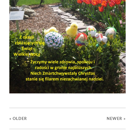
« OLDER
NEWER
»