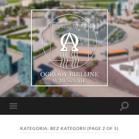
Muszyńskie
Ogrody
Biblijne
Toggle
Toggle
search
mobile
field
menu
KATEGORIA: BEZ KATEGORII
(PAGE 2 OF 5)