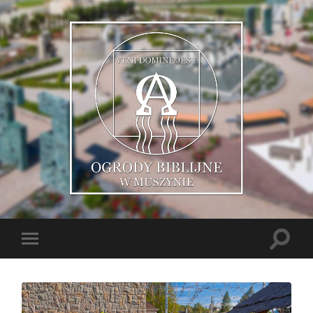
Muszyńskie
Ogrody
Biblijne
Toggle
Toggle
search
mobile
field
menu