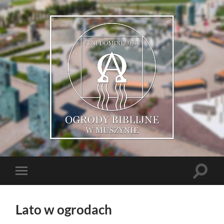
Muszyńskie
Ogrody
Biblijne
Toggle
Toggle
search
mobile
field
menu
Lato w ogrodach