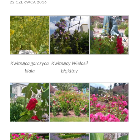
22 CZERWCA 2016
Kwitnąca gorczyca
Kwitnący Wielosił
biała
błękitny