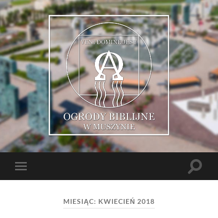
Muszyńskie
Ogrody
Biblijne
Toggle
Toggle
search
mobile
field
menu
MIESIĄC: KWIECIEŃ 2018