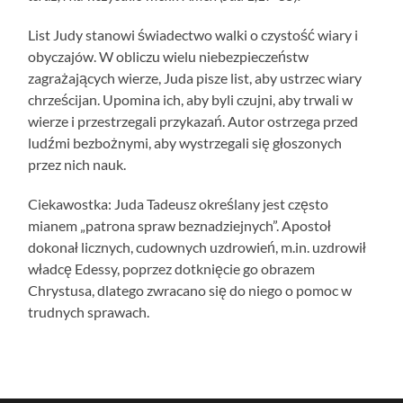
List Judy stanowi świadectwo walki o czystość wiary i
obyczajów. W obliczu wielu niebezpieczeństw
zagrażających wierze, Juda pisze list, aby ustrzec wiary
chrześcijan. Upomina ich, aby byli czujni, aby trwali w
wierze i przestrzegali przykazań. Autor ostrzega przed
ludźmi bezbożnymi, aby wystrzegali się głoszonych
przez nich nauk.
Ciekawostka: Juda Tadeusz określany jest często
mianem „patrona spraw beznadziejnych”. Apostoł
dokonał licznych, cudownych uzdrowień, m.in. uzdrowił
władcę Edessy, poprzez dotknięcie go obrazem
Chrystusa, dlatego zwracano się do niego o pomoc w
trudnych sprawach.