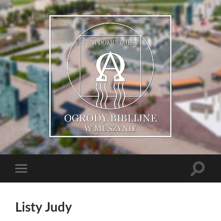
Muszyńskie
Ogrody
Biblijne
Toggle
Toggle
search
mobile
field
menu
Listy Judy