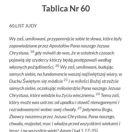
Tablica Nr 60
60.LIST JUDY
Wy zaś, umiłowani, przypomnijcie sobie te słowa, które były
zapowiedziane przez Apostołów Pana naszego Jezusa
18
Chrystusa,
gdy mówili do was, że w ostatnich czasach
pojawią się szydercy którzy będą postępowali według
20
własnych pożądliwości.
Wy zaś, umiłowani, budując
samych siebie, na fundamencie waszej najświętszej wiary, w
21
Duchu Świętym się módlcie
i w miłości Bożej strzeżcie
samych siebie, oczekując miłosierdzia Pana naszego Jezusa
24
Chrystusa, które wiedzie ku życiu wiecznemu.
Temu zaś,
który może was ustrzec od upadku i stawić nienagannymi i
25
rozradowanymi wobec swej chwały,
jedynemu Bogu,
Zbawcy naszemu przez Jezusa Chrystusa, Pana naszego,
chwała, majestat, moc i władza przed wszystkimi wiekami i
teraz, i na wszystkie wieki! Amen (Jud 1,17-35).