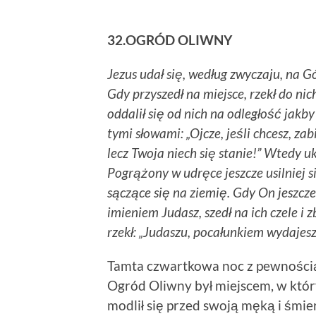
32.OGRÓD OLIWNY
Jezus udał się, według zwyczaju, na 
Gdy przyszedł na miejsce, rzekł do nich
oddalił się od nich na odległość jakby
tymi słowami: „Ojcze, jeśli chcesz, za
lecz Twoja niech się stanie!” Wtedy u
Pogrążony w udręce jeszcze usilniej si
sączące się na ziemię. Gdy On jeszcze
imieniem Judasz, szedł na ich czele i 
rzekł: „Judaszu, pocałunkiem wydajesz
Tamta czwartkowa noc z pewnością b
Ogród Oliwny był miejscem, w który
modlił się przed swoją męką i śmie