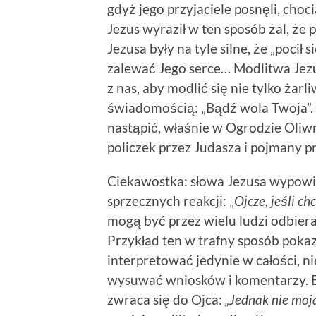
gdyż jego przyjaciele posnęli, cho
Jezus wyraził w ten sposób żal, że
Jezusa były na tyle silne, że „pocił s
zalewać Jego serce… Modlitwa Jez
z nas, aby modlić się nie tylko żar
świadomością: „Bądź wola Twoja”.
nastąpić, właśnie w Ogrodzie Oli
policzek przez Judasza i pojmany pr
Ciekawostka: słowa Jezusa wypow
sprzecznych reakcji: „
Ojcze, jeśli ch
mogą być przez wielu ludzi odbiera
Przykład ten w trafny sposób pokaz
interpretować jedynie w całości, n
wysuwać wniosków i komentarzy. B
zwraca się do Ojca:
„Jednak nie moja 