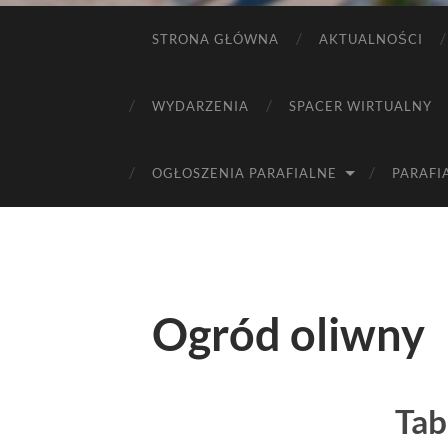
STRONA GŁÓWNA
AKTUALNOŚCI
WYDARZENIA
SPACER WIRTUALNY
OGŁOSZENIA PARAFIALNE
PARAFI
Ogród oliwny
Tab