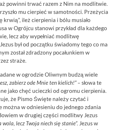
ciaż powinni trwać razem z Nim na modlitwie.
 przyszło mu cierpieć w samotności. Przeżycia
ię krwią”, ileż cierpienia i bólu musiało
usa w Ogrójcu stanowi przykład dla każdego
liwie, lecz aby wypełniać modlitwę
 Jezus był od początku świadomy tego co ma
wnym został zdradzony pocałunkiem w
zez straże.
iadane w ogrodzie Oliwnym budzą wiele
cesz, zabierz ode Mnie ten kielich!” –
słowa te
ne jako chęć ucieczki od ogromu cierpienia.
uje, że Pismo Święte należy czytać i
ie można w odniesieniu do jednego zdania
owiem w drugiej części modlitwy Jezus
wola, lecz Twoja niech się stanie”.
Jezus w