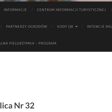
INFORMACJE
CENTRUM INFORMACJI TURYSTYCZNEJ
PARTNERZY OGRODÓW
KODY QR
INTENCJE MS
ALNA PIELGRZYMKA – PROGRAM
lica Nr 32