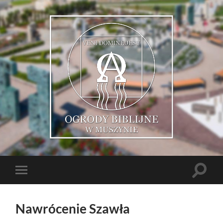
Muszyńskie
Ogrody
Biblijne
Toggle
Toggle
search
mobile
field
menu
Nawrócenie Szawła