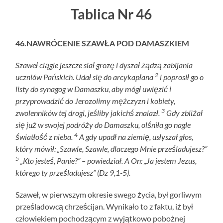
Tablica Nr 46
46.NAWRÓCENIE SZAWŁA POD DAMASZKIEM
Szaweł ciągle jeszcze siał grozę i dyszał żądzą zabijania
2
uczniów Pańskich. Udał się do arcykapłana
i poprosił go o
listy do synagog w Damaszku, aby mógł uwięzić i
przyprowadzić do Jerozolimy mężczyzn i kobiety,
3
zwolenników tej drogi, jeśliby jakichś znalazł.
Gdy zbliżał
się już w swojej podróży do Damaszku, olśniła go nagle
4
światłość z nieba.
A gdy upadł na ziemię, usłyszał głos,
który mówił: „Szawle, Szawle, dlaczego Mnie prześladujesz?”
5
„Kto jesteś, Panie?” – powiedział. A On: „Ja jestem Jezus,
którego ty prześladujesz” (Dz 9,1-5).
Szaweł, w pierwszym okresie swego życia, był gorliwym
prześladowcą chrześcijan. Wynikało to z faktu, iż był
człowiekiem pochodzącym z wyjątkowo pobożnej