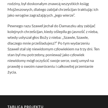
rodziny, był doskonałym znawcą wszystkich ksiąg
Mojżeszowych, dlatego zabijał chrześcijan traktując ich
jako wrogów zagrażających „jego wierze”.
Pewnego razu Szaweł jechał do Damaszku aby zabijać
kolejnych chrześcijan, kiedy oślepiła go jasność z nieba,
wtedy usłyszał głos Boży z nieba: „Szawle, Szawle,
dlaczego mnie prześladujesz?” Po tym wydarzeniu
Szaweł stał się niewidomym człowiekiem na trzy dni. Ten
stan był mu potrzebny, ponieważ jako człowiek
niewidomy mógł oczyścić swoje serce, swój umysł na
prawdę o swoim nawróceniu i całkowitej przemianie
życia.
TABLICA PROJEKTU