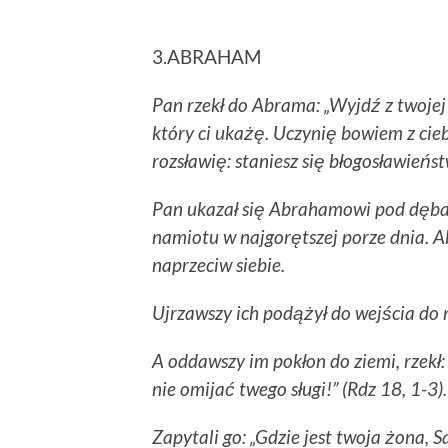
3.ABRAHAM
Pan rzekł do Abrama: „Wyjdź z twojej
który ci ukażę. Uczynię bowiem z ciebi
rozsławię: staniesz się błogosławieńs
Pan ukazał się Abrahamowi pod dębam
namiotu w najgorętszej porze dnia. A
naprzeciw siebie.
Ujrzawszy ich podążył do wejścia do 
A oddawszy im pokłon do ziemi, rzekł: 
nie omijać twego sługi!” (Rdz 18, 1-3).
Zapytali go: „Gdzie jest twoja żona, 