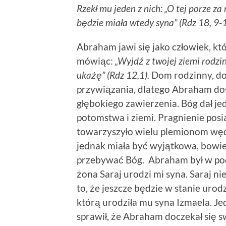
Rzekł mu jeden z nich: „O tej porze z
będzie miała wtedy syna” (Rdz 18, 9-1
Abraham jawi się jako człowiek, k
mówiąc:
„Wyjdź z twojej ziemi rodzin
ukażę” (Rdz 12,1).
Dom rodzinny, do
przywiązania, dlatego Abraham do
głębokiego zawierzenia. Bóg dał 
potomstwa i ziemi. Pragnienie posi
towarzyszyło wielu plemionom węd
jednak miała być wyjątkowa, bowie
przebywać Bóg. Abraham był w pode
żona Saraj urodzi mi syna. Saraj ni
to, że jeszcze będzie w stanie urod
którą urodziła mu syna Izmaela. J
sprawił, że Abraham doczekał się