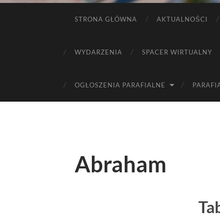
STRONA GŁÓWNA
AKTUALNOŚCI
WYDARZENIA
SPACER WIRTUALNY
OGŁOSZENIA PARAFIALNE
PARAFI
Abraham
Tab