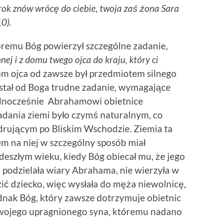
a rok znów wrócę do ciebie, twoja zaś żona Sara
0).
tóremu Bóg powierzył szczególne zadanie,
nej i z domu twego ojca do kraju, który ci
m ojca od zawsze był przedmiotem silnego
stał od Boga trudne zadanie, wymagające
jednocześnie Abrahamowi obietnice
adania ziemi było czymś naturalnym, co
rującym po Bliskim Wschodzie. Ziemia ta
m na niej w szczególny sposób miał
szłym wieku, kiedy Bóg obiecał mu, że jego
e podzielała wiary Abrahama, nie wierzyła w
zić dziecko, więc wysłała do męża niewolnicę,
ednak Bóg, który zawsze dotrzymuje obietnic
 swojego upragnionego syna, któremu nadano