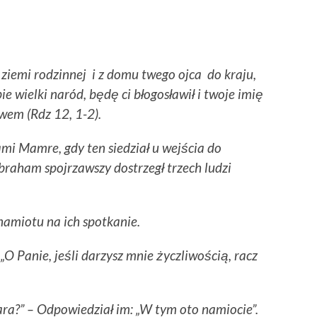
 ziemi rodzinnej
i z domu twego ojca do kraju,
e wielki naród, będę ci błogosławił i twoje imię
twem (Rdz 12, 1-2).
i Mamre, gdy ten siedział u wejścia do
braham spojrzawszy dostrzegł trzech ludzi
namiotu na ich spotkanie.
„O Panie, jeśli darzysz mnie życzliwością, racz
Sara?” – Odpowiedział im: „W tym oto namiocie”.