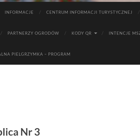
INFORMACJE
CENTRUM INFORMACJI TURYSTYCZNEJ
PARTNERZY OGRODÓW
KODY QR
INTENCJE MS
ALNA PIELGRZYMKA – PROGRAM
lica Nr 3