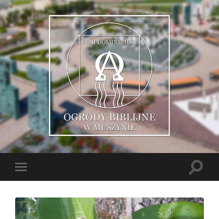
Muszyńskie
Ogrody
Biblijne
Toggle
Toggle
search
mobile
field
menu