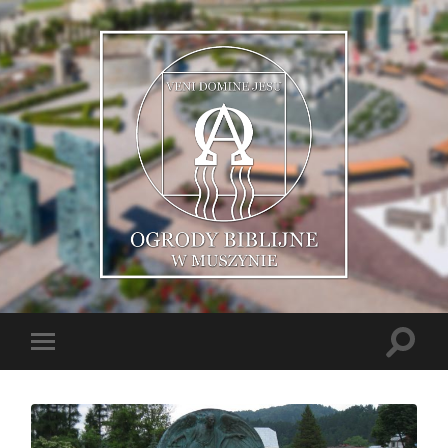
Muszyńskie
Ogrody
Biblijne
Toggle
Toggle
search
mobile
field
menu