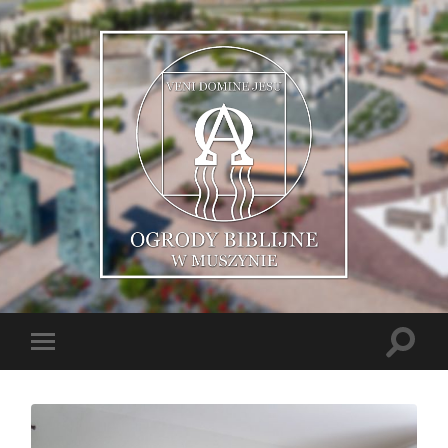
Muszyńskie
Ogrody
Biblijne
Toggle
Toggle
search
mobile
field
menu