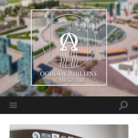
Muszyńskie
Ogrody
Biblijne
Toggle
Toggle
search
mobile
field
menu