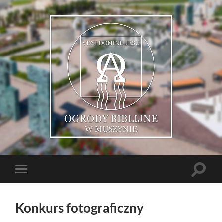
Muszyńskie
Ogrody
Biblijne
Toggle
Toggle
search
mobile
field
menu
Konkurs fotograficzny