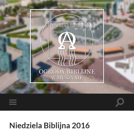
Muszyńskie
Ogrody
Biblijne
Toggle
Toggle
search
mobile
field
menu
Niedziela Biblijna 2016