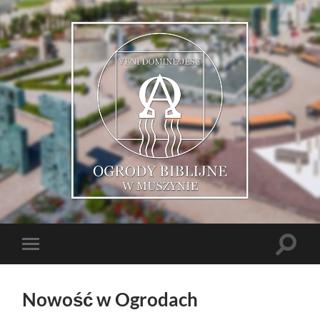
Muszyńskie
Ogrody
Biblijne
Toggle
Toggle
search
mobile
field
menu
Nowość w Ogrodach