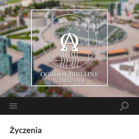
Muszyńskie
Ogrody
Biblijne
Toggle
Toggle
search
mobile
field
menu
Życzenia